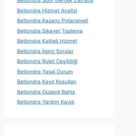
Betlondra Spor Gerçek Zamanlı
Betlondra Hizmet Analizi
Betlondra Kazanç Potansiyeli
Betlondra Şikayet Toplama
Betlondra Kaliteli Hizmet
Betlondra İlginç Sorular
Betlondra Rulet Çeşitliliği
Betlondra Yasal Durum
Betlondra Kayıt Koşulları
Betlondra Düzenli Bahis
Betlondra Yardım Kaydı