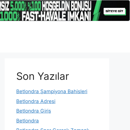
Son Yazılar
Betlondra Şampiyona Bahisleri
Betlondra Adresi
Betlondra Giriş
Betlondra