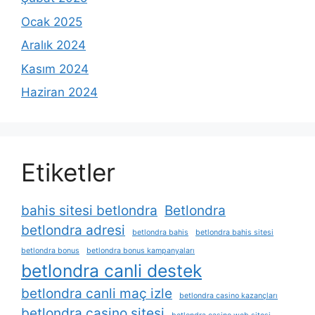
Ocak 2025
Aralık 2024
Kasım 2024
Haziran 2024
Etiketler
bahis sitesi betlondra
Betlondra
betlondra adresi
betlondra bahis
betlondra bahis sitesi
betlondra bonus
betlondra bonus kampanyaları
betlondra canli destek
betlondra canli maç izle
betlondra casino kazançları
betlondra casino sitesi