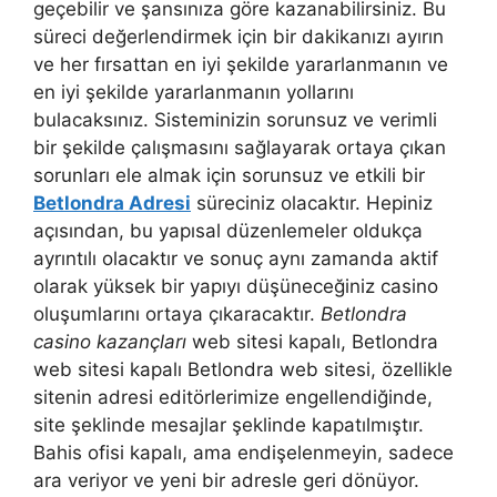
geçebilir ve şansınıza göre kazanabilirsiniz. Bu
süreci değerlendirmek için bir dakikanızı ayırın
ve her fırsattan en iyi şekilde yararlanmanın ve
en iyi şekilde yararlanmanın yollarını
bulacaksınız. Sisteminizin sorunsuz ve verimli
bir şekilde çalışmasını sağlayarak ortaya çıkan
sorunları ele almak için sorunsuz ve etkili bir
Betlondra Adresi
süreciniz olacaktır. Hepiniz
açısından, bu yapısal düzenlemeler oldukça
ayrıntılı olacaktır ve sonuç aynı zamanda aktif
olarak yüksek bir yapıyı düşüneceğiniz casino
oluşumlarını ortaya çıkaracaktır.
Betlondra
casino kazançları
web sitesi kapalı, Betlondra
web sitesi kapalı Betlondra web sitesi, özellikle
sitenin adresi editörlerimize engellendiğinde,
site şeklinde mesajlar şeklinde kapatılmıştır.
Bahis ofisi kapalı, ama endişelenmeyin, sadece
ara veriyor ve yeni bir adresle geri dönüyor.