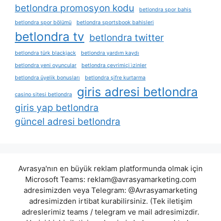
betlondra promosyon kodu
betlondra spor bahis
betlondra spor bölümü
betlondra sportsbook bahisleri
betlondra tv
betlondra twitter
betlondra türk blackjack
betlondra yardım kaydı
betlondra yeni oyuncular
betlondra çevrimiçi i̇zinler
betlondra üyelik bonusları
betlondra şifre kurtarma
giris adresi betlondra
casino sitesi betlondra
giris yap betlondra
güncel adresi betlondra
Avrasya'nın en büyük reklam platformunda olmak için
Microsoft Teams:
reklam@avrasyamarketing.com
adresimizden veya Telegram: @Avrasyamarketing
adresimizden irtibat kurabilirsiniz. (Tek iletişim
adreslerimiz teams / telegram ve mail adresimizdir.