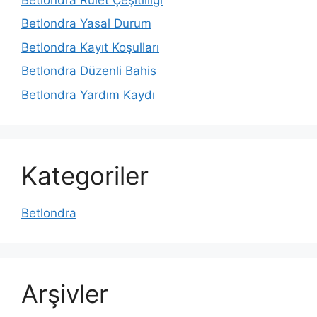
Betlondra Yasal Durum
Betlondra Kayıt Koşulları
Betlondra Düzenli Bahis
Betlondra Yardım Kaydı
Kategoriler
Betlondra
Arşivler