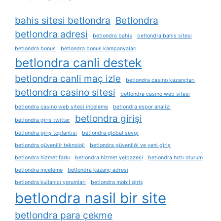
bahis sitesi betlondra
Betlondra
betlondra adresi
betlondra bahis
betlondra bahis sitesi
betlondra bonus
betlondra bonus kampanyaları
betlondra canli destek
betlondra canli maç izle
betlondra casino kazançları
betlondra casino sitesi
betlondra casino web sitesi
betlondra casino web sitesi inceleme
betlondra espor analizi
betlondra girişi
betlondra giris twitter
betlondra giriş toplantısı
betlondra global sevgi
betlondra güvenilir teknoloji
betlondra güvenliği ve yeni giriş
betlondra hizmet farkı
betlondra hizmet yelpazesi
betlondra hızlı oturum
betlondra i̇nceleme
betlondra kazanç adresi
betlondra kullanıcı yorumları
betlondra mobil giriş
betlondra nasil bir site
betlondra para çekme