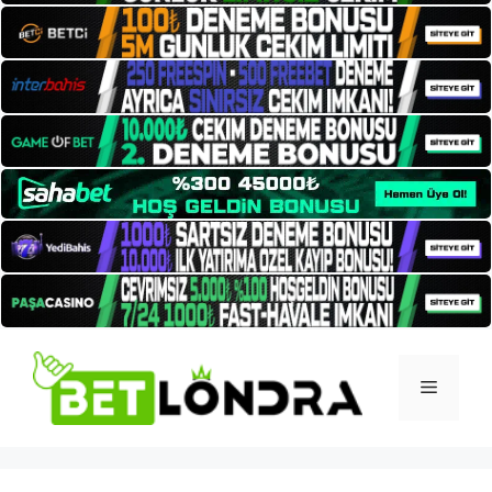
İçeriğe
atla
Menü