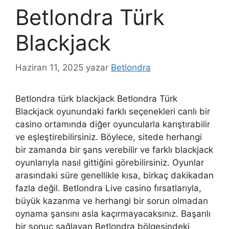
Betlondra Türk
Blackjack
Haziran 11, 2025
yazar
Betlondra
Betlondra türk blackjack Betlondra Türk
Blackjack oyunundaki farklı seçenekleri canlı bir
casino ortamında diğer oyuncularla karıştırabilir
ve eşleştirebilirsiniz. Böylece, sitede herhangi
bir zamanda bir şans verebilir ve farklı blackjack
oyunlarıyla nasıl gittiğini görebilirsiniz. Oyunlar
arasındaki süre genellikle kısa, birkaç dakikadan
fazla değil. Betlondra Live casino fırsatlarıyla,
büyük kazanma ve herhangi bir sorun olmadan
oynama şansını asla kaçırmayacaksınız. Başarılı
bir sonuç sağlayan Betlondra bölgesindeki