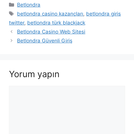
Kategoriler
Betlondra
Etiketler
betlondra casino kazançları
,
betlondra giris
twitter
,
betlondra türk blackjack
Betlondra Casino Web Sitesi
Betlondra Güvenli Giriş
Yorum yapın
Yorum