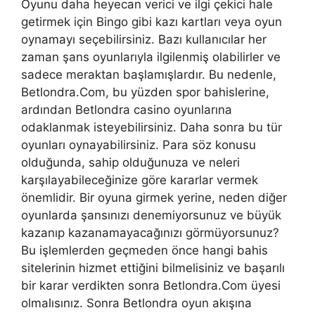
Oyunu daha heyecan verici ve ilgi çekici hale
getirmek için Bingo gibi kazı kartları veya oyun
oynamayı seçebilirsiniz. Bazı kullanıcılar her
zaman şans oyunlarıyla ilgilenmiş olabilirler ve
sadece meraktan başlamışlardır. Bu nedenle,
Betlondra.Com, bu yüzden spor bahislerine,
ardından Betlondra casino oyunlarına
odaklanmak isteyebilirsiniz. Daha sonra bu tür
oyunları oynayabilirsiniz. Para söz konusu
olduğunda, sahip olduğunuza ve neleri
karşılayabileceğinize göre kararlar vermek
önemlidir. Bir oyuna girmek yerine, neden diğer
oyunlarda şansınızı denemiyorsunuz ve büyük
kazanıp kazanamayacağınızı görmüyorsunuz?
Bu işlemlerden geçmeden önce hangi bahis
sitelerinin hizmet ettiğini bilmelisiniz ve başarılı
bir karar verdikten sonra Betlondra.Com üyesi
olmalısınız. Sonra Betlondra oyun akışına