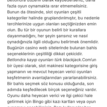
Betlondra düzenli olarak kaybederseniz, daha
fazla oyun oynamakta ısrar etmemelisiniz.
Bunun da ötesinde, slot oyunları çeşitli
kategoriler halinde gruplandırılmıştır, bu nedenle
tercihlerinize uygun olanları seçtiğinizden emin
olun. Bu tür bir oyunun belirli bir kurallara
dayanmadığını, her şeyin şansınız ve nasıl
oynadığınızla ilgili olduğunu belirtmek önemlidir.
Bugünün casino web sitelerinde bulunan bahis
seçeneklerinin çeşitliliği dikkat çekicidir.
Betlondra kayıp oyunları türk blackjack
.Com’un
bir üyesi olarak, slot makinesi kategorisine giriş
yapmanın ve mevcut heyecan verici oyunları
keşfetmenin avantajlarından yararlanabilirsiniz.
Bir bahis seçmek söz konusu olduğunda, son
adımda keşfedilecek birçok seçeneğiniz vardır.
Oyunu daha heyecan verici ve ilgi çekici hale
getirmek için Bingo gibi kazı kartları veya oyun