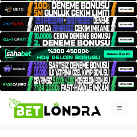
İçeriğe
atla
Menü