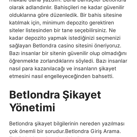
olarak adlandırılır. Bahisçileri ne kadar güvenilir
olduklarına göre düzenledik. Bir bahis sitesine
katılmak için, minimum depozito gerektiren
siteler listesinden bir tane seçebilirsiniz. Ne
kadar depozito yapmak istediğinizi seçmenizi
sağlayan Betlondra casino sitesini öneriyoruz.
Bazı insanlar bir sitenin güvenilir olup olmadığını
öğrenmekte zorlandıklarını söyledi. Bazı insanlar
nasıl para kazanılacağı ve insanların şikayet
etmesini nasıl engelleyeceğinden bahsetti.
Betlondra Şikayet
Yönetimi
Betlondra şikayet bilgilerinin nereden yazılması
çok önemli bir sorudur.Betlondra Giriş Arama.