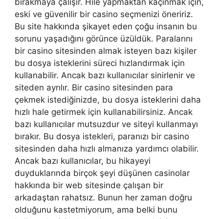
bırakmaya çalışır. Hile yapmaktan kaçınmak için,
eski ve güvenilir bir casino seçmenizi öneririz.
Bu site hakkında şikayet eden çoğu insanın bu
sorunu yaşadığını görünce üzüldük. Paralarını
bir casino sitesinden almak isteyen bazı kişiler
bu dosya isteklerini süreci hızlandırmak için
kullanabilir. Ancak bazı kullanıcılar sinirlenir ve
siteden ayrılır. Bir casino sitesinden para
çekmek istediğinizde, bu dosya isteklerini daha
hızlı hale getirmek için kullanabilirsiniz. Ancak
bazı kullanıcılar mutsuzdur ve siteyi kullanmayı
bırakır. Bu dosya istekleri, paranızı bir casino
sitesinden daha hızlı almanıza yardımcı olabilir.
Ancak bazı kullanıcılar, bu hikayeyi
duyduklarında birçok şeyi düşünen casinolar
hakkında bir web sitesinde çalışan bir
arkadaştan rahatsız. Bunun her zaman doğru
olduğunu kastetmiyorum, ama belki bunu