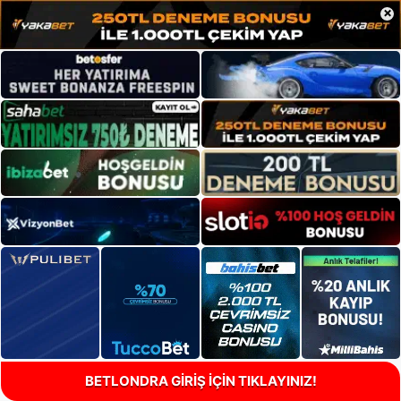
×
BETLONDRA GİRİŞ İÇİN TIKLAYINIZ!