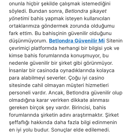
onunla hiçbir şekilde çalışmak istemediğini
söyledi. Bundan sonra,
Betlondra şikayet
yönetimi
bahis yapmak isteyen kullanıcıları
ortaklarımıza göndermek zorunda olduğumu
fark ettim. Bu bahisçinin güvenilir olduğunu
düşünmüyorum.
Betlondra Güvenilir Mi
Sitenin
çevrimiçi platformda herhangi bir bilgisi yok ve
kimse bahis forumlarında konuşmuyor, bu
nedenle güvenilir bir şirket gibi görünmüyor.
İnsanlar bir casinoda oynadıklarında kolayca
para alabilmeyi severler. Çoğu iyi casino
sitesinde cahil olmayan müşteri hizmetleri
personeli vardır. Ancak, Betlondra güvenilir olup
olmadığına karar verirken dikkate alınması
gereken birçok şey vardır. Birincisi, bahis
forumlarında şirketin adını araştırmaktır. Şirket
şeffaflığı hakkında daha fazla bilgi edinmenin
en iyi yolu budur. Sonuçlar elde edilemedi.