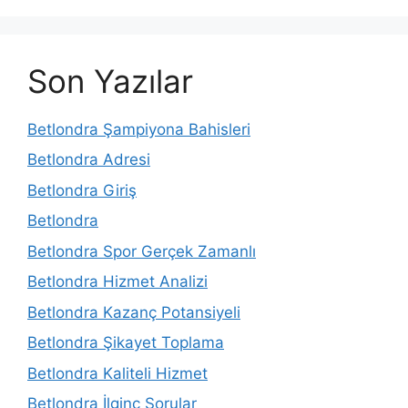
Son Yazılar
Betlondra Şampiyona Bahisleri
Betlondra Adresi
Betlondra Giriş
Betlondra
Betlondra Spor Gerçek Zamanlı
Betlondra Hizmet Analizi
Betlondra Kazanç Potansiyeli
Betlondra Şikayet Toplama
Betlondra Kaliteli Hizmet
Betlondra İlginç Sorular