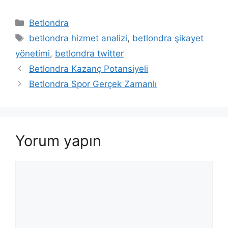
Kategoriler
Betlondra
Etiketler
betlondra hizmet analizi
,
betlondra şikayet
yönetimi
,
betlondra twitter
Betlondra Kazanç Potansiyeli
Betlondra Spor Gerçek Zamanlı
Yorum yapın
Yorum