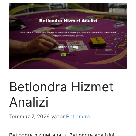
Betlondra Hizmet
Analizi
Temmuz 7, 2026
yazar
Betlondra
Betlondra hizmet analizi Betlondra analizini