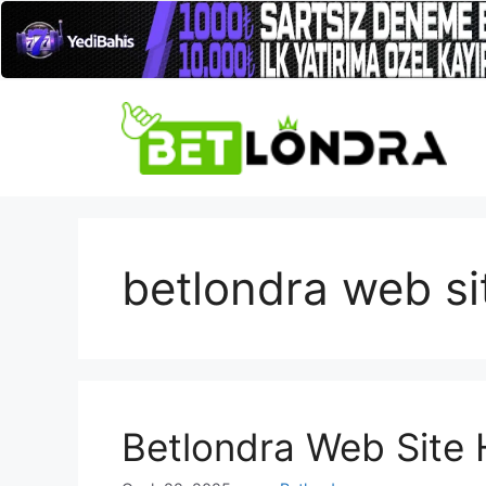
İçeriğe
atla
betlondra web si
Betlondra Web Site 