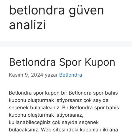
betlondra güven
analizi
Betlondra Spor Kupon
Kasım 9, 2024
yazar
Betlondra
Betlondra spor kupon bir Betlondra spor bahis
kuponu oluşturmak istiyorsanız çok sayıda
seçenek bulacaksınız. Bir Betlondra spor bahis
kuponu oluşturmak istiyorsanız,
kullanabileceğiniz çok sayıda seçenek
bulacaksınız. Web sitesindeki kuponları iki ana