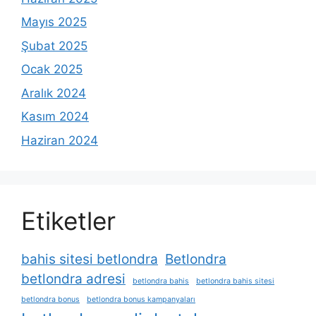
Mayıs 2025
Şubat 2025
Ocak 2025
Aralık 2024
Kasım 2024
Haziran 2024
Etiketler
bahis sitesi betlondra
Betlondra
betlondra adresi
betlondra bahis
betlondra bahis sitesi
betlondra bonus
betlondra bonus kampanyaları