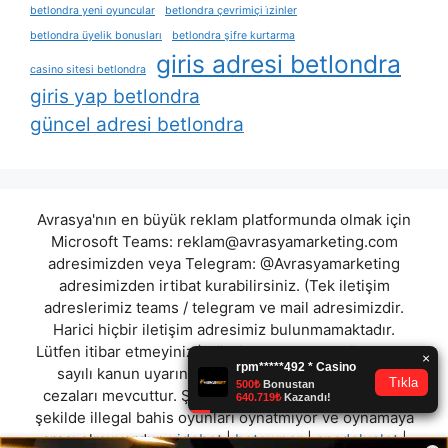
betlondra yeni oyuncular
betlondra çevrimiçi i̇zinler
betlondra üyelik bonusları
betlondra şifre kurtarma
giris adresi betlondra
casino sitesi betlondra
giris yap betlondra
güncel adresi betlondra
Avrasya'nın en büyük reklam platformunda olmak için
Microsoft Teams:
reklam@avrasyamarketing.com
adresimizden veya Telegram: @Avrasyamarketing
adresimizden irtibat kurabilirsiniz. (Tek iletişim
adreslerimiz teams / telegram ve mail adresimizdir.
Harici hiçbir iletişim adresimiz bulunmamaktadır.
Lütfen itibar etmeyiniz.) Türkiye yasalarına göre 7258
sayılı kanun uyarınca yasa dışı bahis oynamanın
cezaları mevcuttur. Şu an bulunduğunuz site hiç bir
şekilde illegal bahis oyunları oynatmıyor ve oynamaya
aracı olmuyordur.
vidobet
|
betowner
|
anadoluslot
|