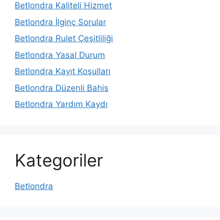
Betlondra Kaliteli Hizmet
Betlondra İlginç Sorular
Betlondra Rulet Çeşitliliği
Betlondra Yasal Durum
Betlondra Kayıt Koşulları
Betlondra Düzenli Bahis
Betlondra Yardım Kaydı
Kategoriler
Betlondra