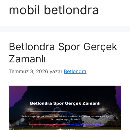
mobil betlondra
Betlondra Spor Gerçek
Zamanlı
Temmuz 8, 2026
yazar
Betlondra